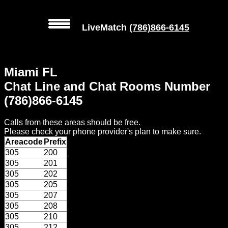
LiveMatch
(786)866-6145
MENU
Miami FL
Local
Chat Line and Chat Rooms Number
Phone
(786)866-6145
Numbers
Calls from these areas should be free.
Web
Please check your phone provider's plan to make sure.
Connect
Areacode
Prefix
305
200
Home
305
201
305
202
Prices
305
205
305
207
305
208
Rules
305
210
305
212